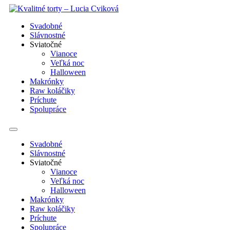
Preskočiť
na
Svadobné
obsah
Slávnostné
Sviatočné
Vianoce
Veľká noc
Halloween
Makrónky
Raw koláčiky
Príchute
Spolupráce
Svadobné
Slávnostné
Sviatočné
Vianoce
Veľká noc
Halloween
Makrónky
Raw koláčiky
Príchute
Spolupráce