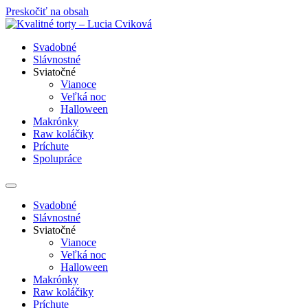
Preskočiť na obsah
Svadobné
Slávnostné
Sviatočné
Vianoce
Veľká noc
Halloween
Makrónky
Raw koláčiky
Príchute
Spolupráce
Svadobné
Slávnostné
Sviatočné
Vianoce
Veľká noc
Halloween
Makrónky
Raw koláčiky
Príchute