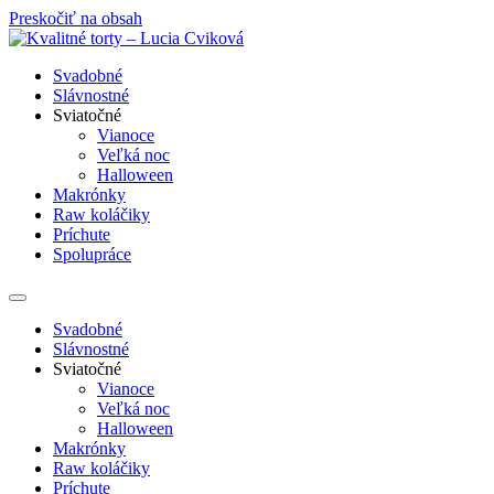
Preskočiť na obsah
Svadobné
Slávnostné
Sviatočné
Vianoce
Veľká noc
Halloween
Makrónky
Raw koláčiky
Príchute
Spolupráce
Svadobné
Slávnostné
Sviatočné
Vianoce
Veľká noc
Halloween
Makrónky
Raw koláčiky
Príchute