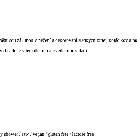
vášnivou záľubou v pečení a dekorovaní sladkých toriet, koláčikov a 
y doladené v tematickom a estetickom zadaní.
y shower / raw / vegan / gluten free / lactose free